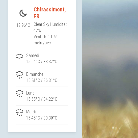
Chirassimont,
FR
Clear Sky
Humidité :
19.96°C
42%
Vent : N à 1.64
mètre/sec
Samedi
15.94°C / 33.37°C
Dimanche
15.81°C / 36.31°C
Lundi
16.55°C / 34.22°C
Mardi
15.45°C / 30.39°C