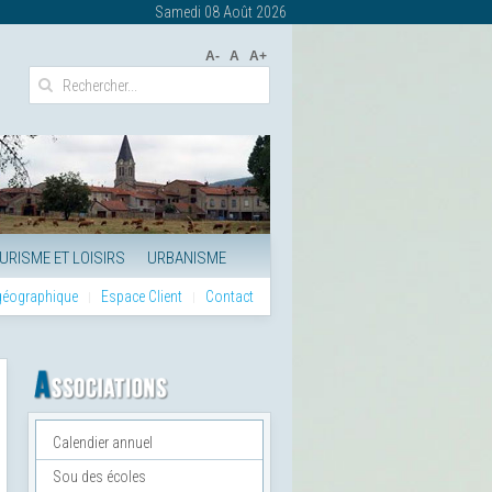
Samedi 08 Août 2026
A-
A
A+
URISME ET LOISIRS
URBANISME
 géographique
Espace Client
Contact
Calendier annuel
Sou des écoles