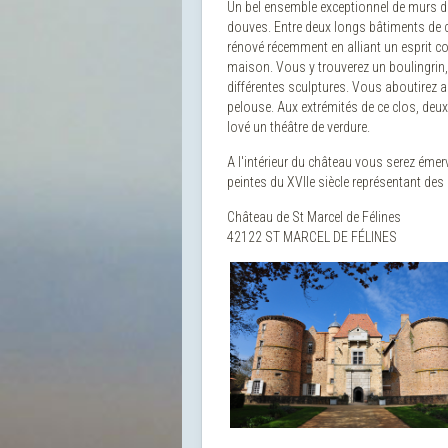
Un bel ensemble exceptionnel de murs de 
douves. Entre deux longs bâtiments de com
rénové récemment en alliant un esprit co
maison. Vous y trouverez un boulingrin, u
différentes sculptures. Vous aboutirez a
pelouse. Aux extrémités de ce clos, deux 
lové un théâtre de verdure.
A l'intérieur du château vous serez émer
peintes du XVIIe siècle représentant des c
Château de St Marcel de Félines
42122 ST MARCEL DE FÉLINES