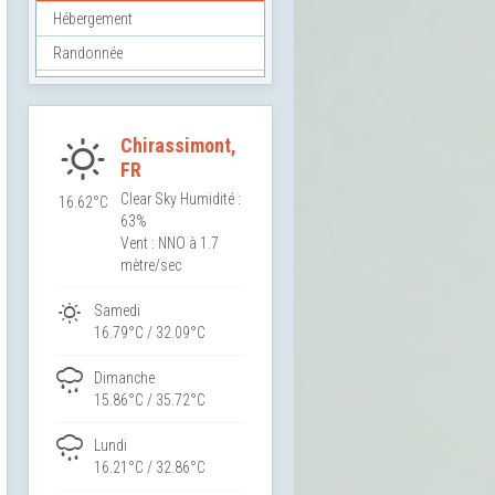
Hébergement
Randonnée
Chirassimont,
FR
Clear Sky
Humidité :
16.62°C
63%
Vent : NNO à 1.7
mètre/sec
Samedi
16.79°C / 32.09°C
Dimanche
15.86°C / 35.72°C
Lundi
16.21°C / 32.86°C