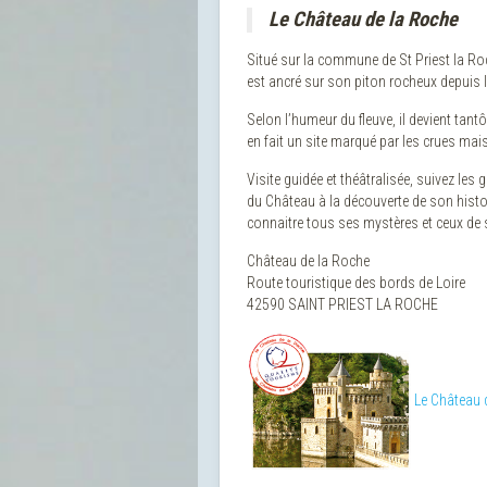
Le Château de la Roche
Situé sur la commune de St Priest la R
est ancré sur son piton rocheux depuis 
Selon l’humeur du fleuve, il devient tant
en fait un site marqué par les crues ma
Visite guidée et théâtralisée, suivez les
du Château à la découverte de son histo
connaitre tous ses mystères et ceux de se
Château de la Roche
Route touristique des bords de Loire
42590 SAINT PRIEST LA ROCHE
Le Château 