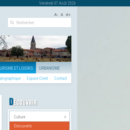
Vendredi 07 Août 2026
A-
A
A+
URISME ET LOISIRS
URBANISME
 géographique
Espace Client
Contact
Culture
Découverte