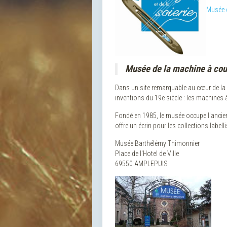
Musée 
Musée de la machine à cou
Dans un site remarquable au cœur de la
inventions du 19e siècle : les machines à
Fondé en 1985, le musée occupe l'ancien
offre un écrin pour les collections labe
Musée Barthélémy Thimonnier
Place de l'Hotel de Ville
69550 AMPLEPUIS