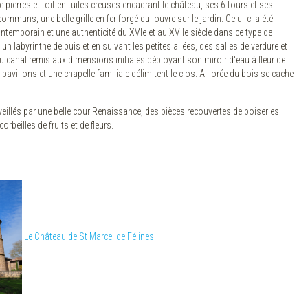
pierres et toit en tuiles creuses encadrant le château, ses 6 tours et ses
muns, une belle grille en fer forgé qui ouvre sur le jardin. Celui-ci a été
ntemporain et une authenticité du XVIe et au XVIIe siècle dans ce type de
n labyrinthe de buis et en suivant les petites allées, des salles de verdure et
u canal remis aux dimensions initiales déployant son miroir d'eau à fleur de
pavillons et une chapelle familiale délimitent le clos. A l'orée du bois se cache
veillés par une belle cour Renaissance, des pièces recouvertes de boiseries
orbeilles de fruits et de fleurs.
Le Château de St Marcel de Félines